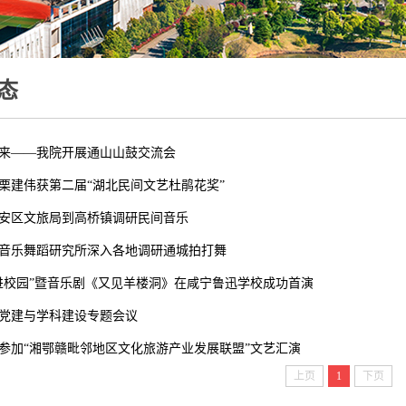
态
来——我院开展通山山鼓交流会
栗建伟获第二届“湖北民间文艺杜鹃花奖”
安区文旅局到高桥镇调研民间音乐
音乐舞蹈研究所深入各地调研通城拍打舞
进校园”暨音乐剧《又见羊楼洞》在咸宁鲁迅学校成功首演
党建与学科建设专题会议
参加“湘鄂赣毗邻地区文化旅游产业发展联盟”文艺汇演
上页
1
下页