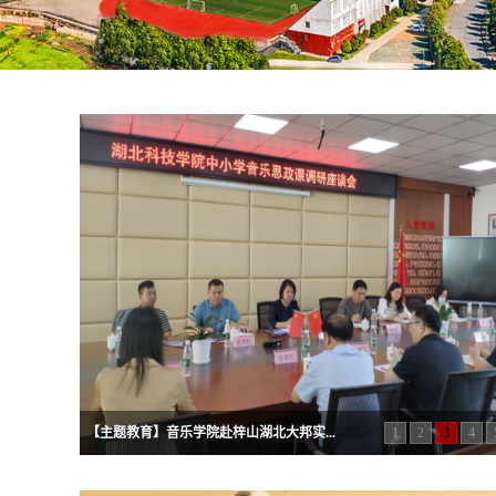
【主题教育】音乐学院赴梓山湖北大邦实...
1
2
3
4