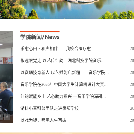
乐愈心田・和声相伴 ​ — 我校合唱疗愈...
20
永远跟党走 以艺传红韵 --湖北科技学院音乐...
20
以赛砺技育新人 以艺赋能启新程——音乐学院...
20
音乐学院在2026年中国大学生计算机设计大赛...
20
红韵赋能乡土 艺心助力振兴 —音乐学院深耕...
20
湖科小音科普团队走进泉都学校
20
5
6
以戏为镜，照见人生百态
20